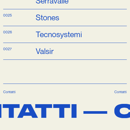
Seitron
Serravalle
0025
Stones
0026
Tecnosystemi
0027
Valsir
Contatti
Contatti
TTI —
CO
CO