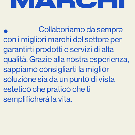
M
A
R
C
H
I
Collaboriamo
da
sempre
●
con
i
migliori
marchi
del
settore
per
garantirti
prodotti
e
servizi
di
alta
qualità.
Grazie
alla
nostra
esperienza,
sappiamo
consigliarti
la
miglior
soluzione
sia
da
un
punto
di
vista
estetico
che
pratico
che
ti
semplificherà
la
vita.