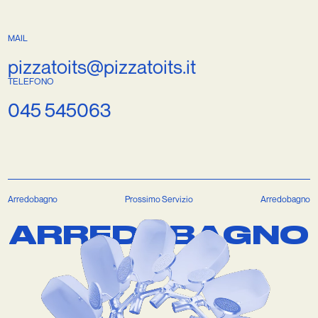
MAIL
TELEFONO
pizzatoits@pizzatoits.it
045 545063
Arredobagno
Prossimo Servizio
Arredobagno
A
R
R
E
D
O
B
A
G
N
O