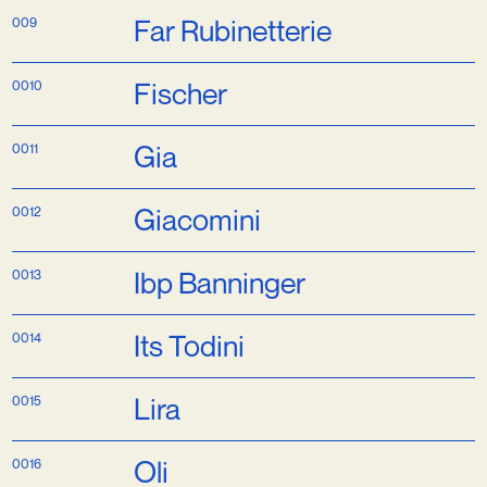
Eurotis
009
Far Rubinetteri
0010
Fischer
0011
Gia
0012
Giacomini
0013
Ibp Banninger
0014
Its Todini
0015
Lira
0016