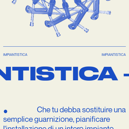
IMPIANTISTICA
IMPIANTISTICA
ISTICA —
Che
tu
debba
sostituire
una
●
semplice
guarnizione,
pianificare
l'installazione
di
un
intero
impianto