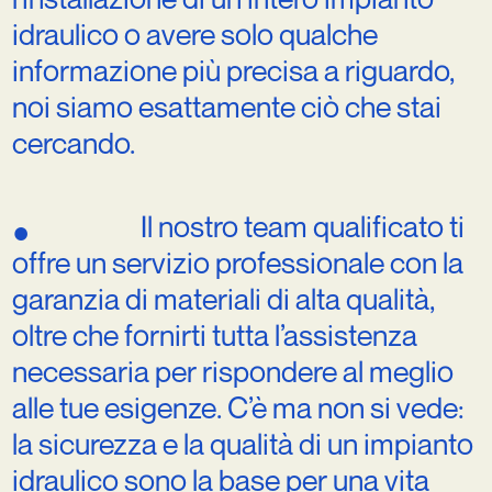
idraulico
o
avere
solo
qualche
informazione
più
precisa
a
riguardo,
noi
siamo
esattamente
ciò
che
stai
cercando.
Il
nostro
team
qualificato
ti
●
offre
un
servizio
professionale
con
la
garanzia
di
materiali
di
alta
qualità,
oltre
che
fornirti
tutta
l’assistenza
necessaria
per
rispondere
al
meglio
alle
tue
esigenze.
C’è
ma
non
si
vede:
la
sicurezza
e
la
qualità
di
un
impianto
idraulico
sono
la
base
per
una
vita