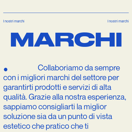
I nostri marchi
I nostri marchi
M
A
R
C
H
I
Collaboriamo
da
sempre
●
con
i
migliori
marchi
del
settore
per
garantirti
prodotti
e
servizi
di
alta
qualità.
Grazie
alla
nostra
esperienza,
sappiamo
consigliarti
la
miglior
soluzione
sia
da
un
punto
di
vista
estetico
che
pratico
che
ti