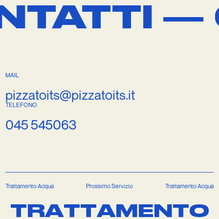
ATTI —
C
C
MAIL
TELEFONO
pizzatoits@pizzatoits.it
045 545063
Trattamento Acqua
Prossimo Servizio
Trattamento Acqua
T
R
A
T
T
A
M
E
N
T
O