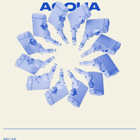
A
C
Q
U
A
RECAP