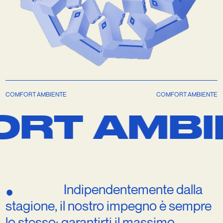
COMFORT AMBIENTE
COMFORT AMBIENTE
 AMBIEN
Indipendentemente
dalla
●
stagione,
il
nostro
impegno
è
sempre
lo
stesso:
garantirti
il
massimo