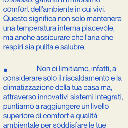
comfort
dell'ambiente
in
cui
vivi.
Questo
significa
non
solo
mantenere
una
temperatura
interna
piacevole,
ma
anche
assicurare
che
l'aria
che
respiri
sia
pulita
e
salubre.
Non
ci
limitiamo,
infatti,
a
●
considerare
solo
il
riscaldamento
e
la
climatizzazione
della
tua
casa
ma,
attraverso
innovativi
sistemi
integrati,
puntiamo
a
raggiungere
un
livello
superiore
di
comfort
e
qualità
ambientale
per
soddisfare
le
tue